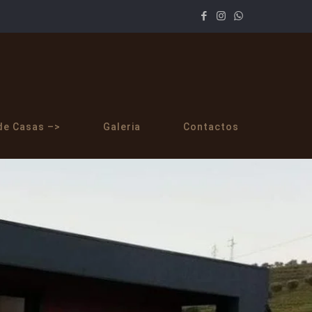
de Casas –>
Galeria
Contactos