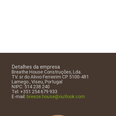
Alpendre –
Quinta do
Lameiro
Detalhes da empresa
Breathe House Construções, Lda.
TV. sr do Alivio Ferreirim CP 5100-481
Lamego , Viseu, Portugal
NIPC: 514 238 240
Tel: +351 254 679 933
E-mail:
breeze.house@outlook.com