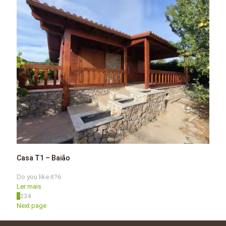
Casa T1 – Baião
Do you like it?
6
Ler mais
1
2
3
4
Next page