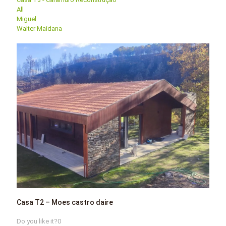
All
Miguel
Walter Maidana
Casa T2 – Moes castro daire
Do you like it?
0