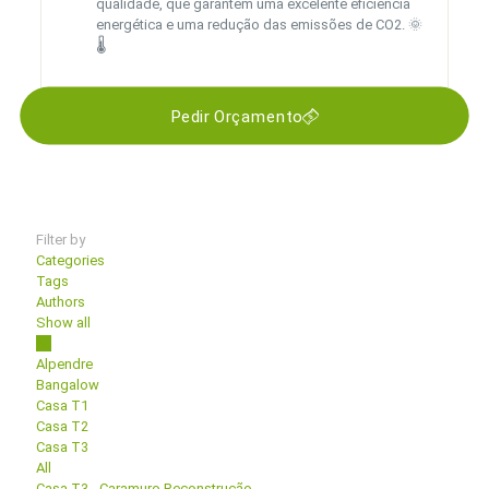
qualidade, que garantem uma excelente eficiência
energética e uma redução das emissões de CO2. 🌞
🌡️
Pedir Orçamento
Filter by
Categories
Tags
Authors
Show all
All
Alpendre
Bangalow
Casa T1
Casa T2
Casa T3
All
Casa T3 - Caramuro Reconstrução