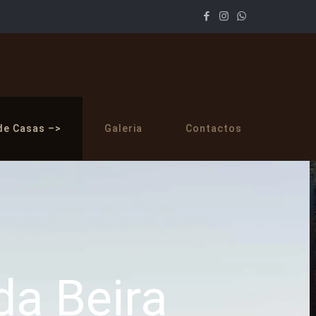
de Casas –>
Galeria
Contactos
a Beira