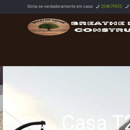
Sinta-se verdaderamente em casa
254679933
Casa T