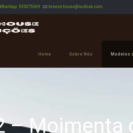
WhatApp: 933075569
breeze.house@outlook.com
Home
Sobre Nós
Modelos 
2 – Moimenta d