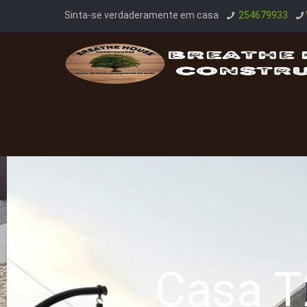
Sinta-se verdaderamente em casa
254679933
Casa T