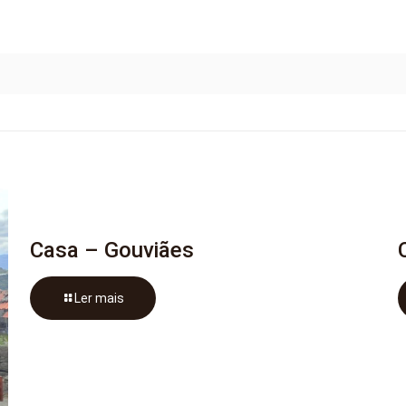
Casa – Gouviães
Ler mais