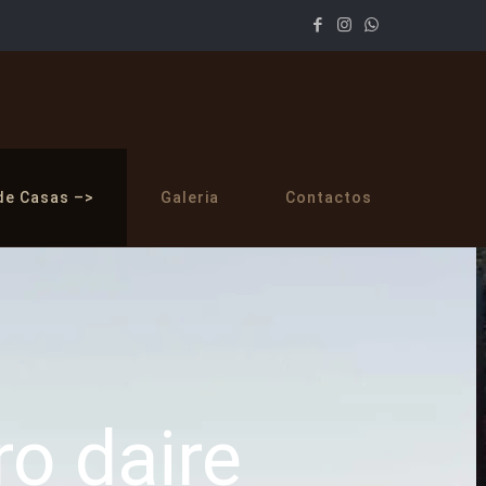
de Casas –>
Galeria
Contactos
o daire