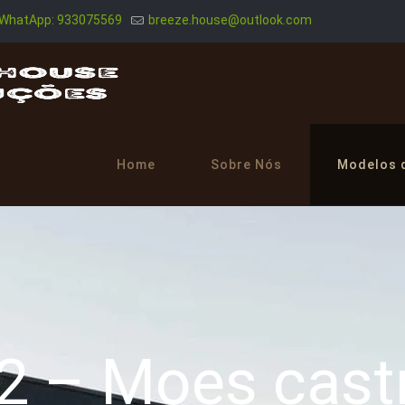
WhatApp: 933075569
breeze.house@outlook.com
Home
Sobre Nós
Modelos 
2 – Moes castr