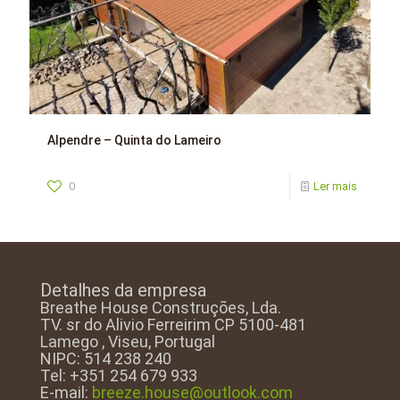
Alpendre – Quinta do Lameiro
0
Ler mais
Detalhes da empresa
Breathe House Construções, Lda.
TV. sr do Alivio Ferreirim CP 5100-481
Lamego , Viseu, Portugal
NIPC: 514 238 240
Tel: +351 254 679 933
E-mail:
breeze.house@outlook.com